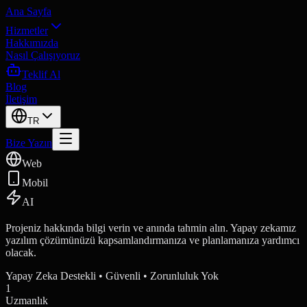
Ana Sayfa
Hizmetler
Hakkımızda
Nasıl Çalışıyoruz
Teklif Al
Blog
İletişim
TR
Bize Yazın
Web
Mobil
AI
Projeniz hakkında bilgi verin ve anında tahmin alın. Yapay zekamız
yazılım çözümünüzü kapsamlandırmanıza ve planlamanıza yardımcı
olacak.
Yapay Zeka Destekli • Güvenli • Zorunluluk Yok
1
Uzmanlık