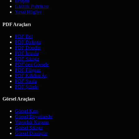
İletişim
Gizlilik Politikası
Yasal Bilgiler
PDF Araçları
PDF Böl
PDF Birleştir
PDF Döndür
PDF İmzala
PDF Sıkıştır
PDF'den Görsele
PDF Filigran
PDF Kilidini Aç
PDF Sırala
PDF Şifrele
Görsel Araçları
Görsel Kırp
Görsel Boyutlandır
Yuvarlak Kırpma
Görsel Sıkıştır
Görsel Dönüştür