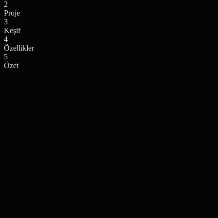
2
Proje
3
Keşif
4
Özellikler
5
Özet
Teknik uzmanlık seviyeniz nedir?
Bu, deneyimi ihtiyaçlarınıza göre özelleştirmemize yardımcı olur