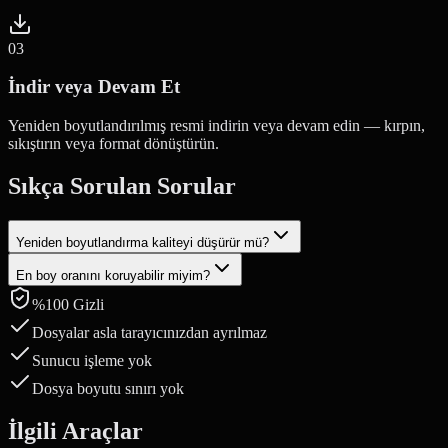
0
3
İndir veya Devam Et
Yeniden boyutlandırılmış resmi indirin veya devam edin — kırpın,
sıkıştırın veya format dönüştürün.
Sıkça Sorulan Sorular
Yeniden boyutlandırma kaliteyi düşürür mü?
En boy oranını koruyabilir miyim?
Resimleri büyütmek algılanan kaliteyi düşürebilir. Küçültme işlemi
kaliteyi iyi korur. En iyi sonuçlar için kalite ayarını
%100 Gizli
Evet. En boy oranı kilidi varsayılan olarak açıktır; genişliği
düzenleyebilirsiniz.
değiştirmek yüksekliği otomatik olarak orantılı şekilde günceller.
Dosyalar asla tarayıcınızdan ayrılmaz
Sunucu işleme yok
Dosya boyutu sınırı yok
İlgili Araçlar