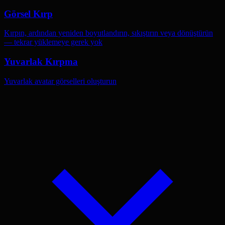
Görsel Kırp
Kırpın, ardından yeniden boyutlandırın, sıkıştırın veya dönüştürün
— tekrar yüklemeye gerek yok
Yuvarlak Kırpma
Yuvarlak avatar görselleri oluşturun