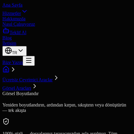
Ana Sayfa
Hizmetler
Hakkımızda
Nasıl Çalışıyoruz
Teklif Al
Blog
İletişim
TR
Bize Yazın
Ücretsiz Çevrimiçi Araçlar
Görsel Araçları
Görsel Boyutlandır
Yeniden boyutlandırın, ardından kırpın, sıkıştırın veya dönüştürün
— tek akışta
100% gizli — dosyalarınız tarayıcınızdan asla ayrılmaz. Tüm