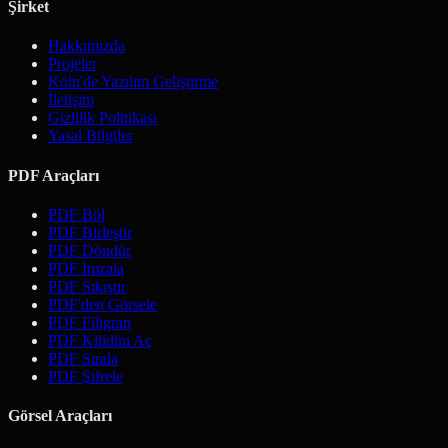
Şirket
Hakkımızda
Projeler
Köln'de Yazılım Geliştirme
İletişim
Gizlilik Politikası
Yasal Bilgiler
PDF Araçları
PDF Böl
PDF Birleştir
PDF Döndür
PDF İmzala
PDF Sıkıştır
PDF'den Görsele
PDF Filigran
PDF Kilidini Aç
PDF Sırala
PDF Şifrele
Görsel Araçları