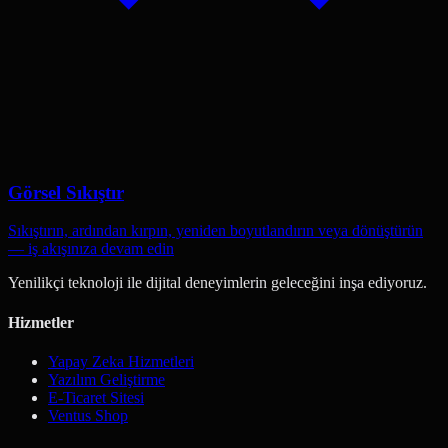
Görsel Sıkıştır
Sıkıştırın, ardından kırpın, yeniden boyutlandırın veya dönüştürün
— iş akışınıza devam edin
Yenilikçi teknoloji ile dijital deneyimlerin geleceğini inşa ediyoruz.
Hizmetler
Yapay Zeka Hizmetleri
Yazılım Geliştirme
E-Ticaret Sitesi
Ventus Shop