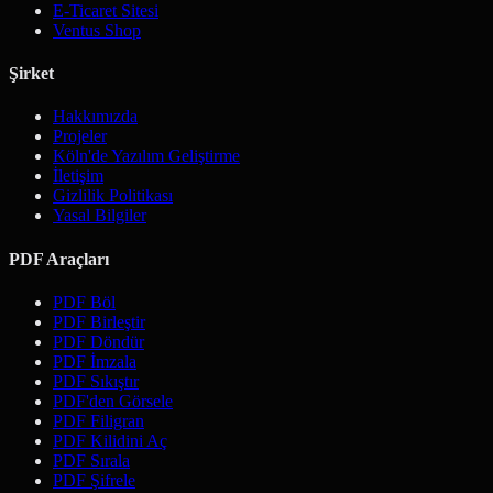
E-Ticaret Sitesi
Ventus Shop
Şirket
Hakkımızda
Projeler
Köln'de Yazılım Geliştirme
İletişim
Gizlilik Politikası
Yasal Bilgiler
PDF Araçları
PDF Böl
PDF Birleştir
PDF Döndür
PDF İmzala
PDF Sıkıştır
PDF'den Görsele
PDF Filigran
PDF Kilidini Aç
PDF Sırala
PDF Şifrele