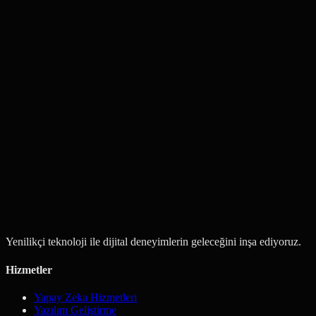
Hata düzeltmeleri & bakım
Güvenlik güncellemeleri
Özellik geliştirmeleri
Öncelikli destek seçenekleri
İletişime Geç
Hizmetleri Görüntüle
Yenilikçi teknoloji ile dijital deneyimlerin geleceğini inşa ediyoruz.
Hizmetler
Yapay Zeka Hizmetleri
Yazılım Geliştirme