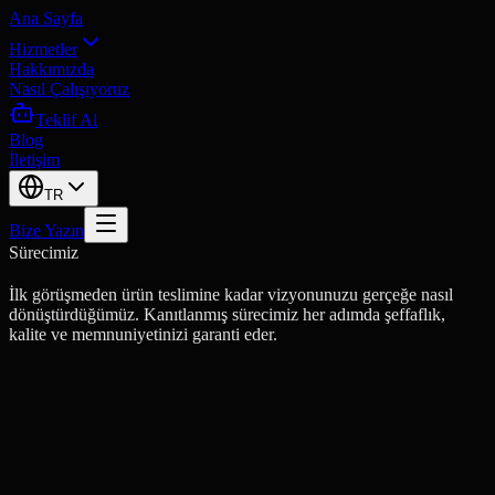
Ana Sayfa
Hizmetler
Hakkımızda
Nasıl Çalışıyoruz
Teklif Al
Blog
İletişim
TR
Bize Yazın
Sürecimiz
İlk görüşmeden ürün teslimine kadar vizyonunuzu gerçeğe nasıl
dönüştürdüğümüz. Kanıtlanmış sürecimiz her adımda şeffaflık,
kalite ve memnuniyetinizi garanti eder.
1