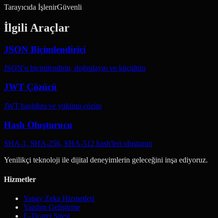
Tarayıcıda İşlenir
Güvenli
İlgili Araçlar
JSON Biçimlendirici
JSON'u biçimlendirin, doğrulayın ve küçültün
JWT Çözücü
JWT başlığını ve yükünü çözün
Hash Oluşturucu
SHA-1, SHA-256, SHA-512 hash'leri oluşturun
Yenilikçi teknoloji ile dijital deneyimlerin geleceğini inşa ediyoruz.
Hizmetler
Yapay Zeka Hizmetleri
Yazılım Geliştirme
E-Ticaret Sitesi