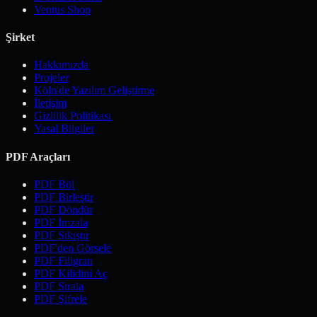
Ventus Shop
Şirket
Hakkımızda
Projeler
Köln'de Yazılım Geliştirme
İletişim
Gizlilik Politikası
Yasal Bilgiler
PDF Araçları
PDF Böl
PDF Birleştir
PDF Döndür
PDF İmzala
PDF Sıkıştır
PDF'den Görsele
PDF Filigran
PDF Kilidini Aç
PDF Sırala
PDF Şifrele