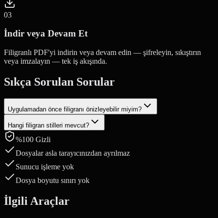
0
3
İndir veya Devam Et
Filigranlı PDF'yi indirin veya devam edin — şifreleyin, sıkıştırın
veya imzalayın — tek iş akışında.
Sıkça Sorulan Sorular
Uygulamadan önce filigranı önizleyebilir miyim?
Hangi filigran stilleri mevcut?
Evet. Ayarları yaparken PDF sayfalarınızda filigranın canlı
önizlemesini görebilirsiniz.
%100 Gizli
Metni, yazı tipi boyutunu, rengi, opaklığı ve konumu (çapraz veya
orta) özelleştirebilirsiniz. Filigran tüm sayfalara uygulanır.
Dosyalar asla tarayıcınızdan ayrılmaz
Sunucu işleme yok
Dosya boyutu sınırı yok
İlgili Araçlar