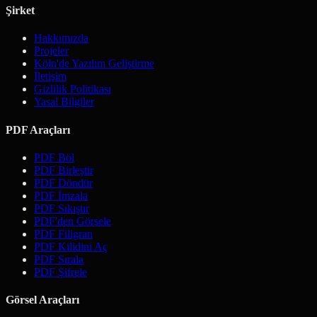
Şirket
Hakkımızda
Projeler
Köln'de Yazılım Geliştirme
İletişim
Gizlilik Politikası
Yasal Bilgiler
PDF Araçları
PDF Böl
PDF Birleştir
PDF Döndür
PDF İmzala
PDF Sıkıştır
PDF'den Görsele
PDF Filigran
PDF Kilidini Aç
PDF Sırala
PDF Şifrele
Görsel Araçları