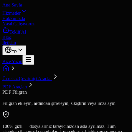
Ana Sayfa
Hizmetler
Hakkımızda
Nasıl Çalışıyoruz
Teklif Al
Blog
İletişim
TR
Bize Yazın
Ücretsiz Çevrimiçi Araçlar
PDF Araçları
PDF Filigran
Filigran ekleyin, ardından şifreleyin, sıkıştırın veya imzalayın
100% gizli — dosyalarınız tarayıcınızdan asla ayrılmaz. Tüm
işlemler cihazınızda yerel olarak gerçekleşir, hiçbir şey sunucuya