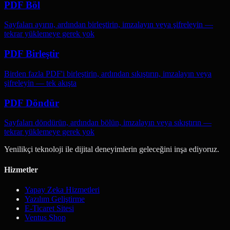
PDF Böl
Sayfaları ayırın, ardından birleştirin, imzalayın veya şifreleyin —
tekrar yüklemeye gerek yok
PDF Birleştir
Birden fazla PDF'i birleştirin, ardından sıkıştırın, imzalayın veya
şifreleyin — tek akışta
PDF Döndür
Sayfaları döndürün, ardından bölün, imzalayın veya sıkıştırın —
tekrar yüklemeye gerek yok
Yenilikçi teknoloji ile dijital deneyimlerin geleceğini inşa ediyoruz.
Hizmetler
Yapay Zeka Hizmetleri
Yazılım Geliştirme
E-Ticaret Sitesi
Ventus Shop