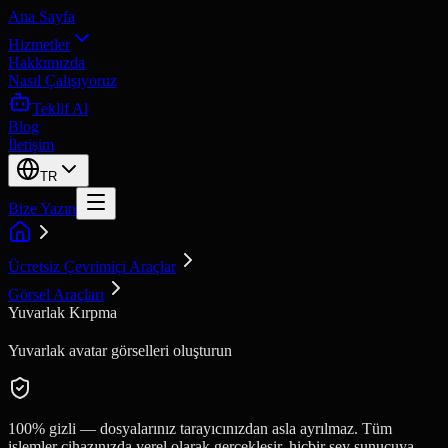
Ana Sayfa
Hizmetler
Hakkımızda
Nasıl Çalışıyoruz
Teklif Al
Blog
İletişim
TR
Bize Yazın
Ücretsiz Çevrimiçi Araçlar
Görsel Araçları
Yuvarlak Kırpma
Yuvarlak avatar görselleri oluşturun
100% gizli — dosyalarınız tarayıcınızdan asla ayrılmaz. Tüm
işlemler cihazınızda yerel olarak gerçekleşir, hiçbir şey sunucuya