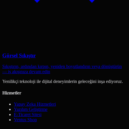
Görsel Sıkıştır
Sıkıştırın, ardından kırpın, yeniden boyutlandırın veya dönüştürün
— iş akışınıza devam edin
Yenilikçi teknoloji ile dijital deneyimlerin geleceğini inşa ediyoruz.
Hizmetler
Yapay Zeka Hizmetleri
Yazılım Geliştirme
E-Ticaret Sitesi
Ventus Shop