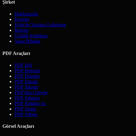
Şirket
Hakkımızda
Projeler
Köln'de Yazılım Geliştirme
İletişim
Gizlilik Politikası
Yasal Bilgiler
PDF Araçları
PDF Böl
PDF Birleştir
PDF Döndür
PDF İmzala
PDF Sıkıştır
PDF'den Görsele
PDF Filigran
PDF Kilidini Aç
PDF Sırala
PDF Şifrele
Görsel Araçları