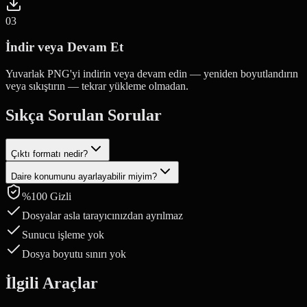
0
3
İndir veya Devam Et
Yuvarlak PNG'yi indirin veya devam edin — yeniden boyutlandırın
veya sıkıştırın — tekrar yükleme olmadan.
Sıkça Sorulan Sorular
Çıktı formatı nedir?
Daire konumunu ayarlayabilir miyim?
Daire şeklinde kırpılmış resimler, daire dışındaki şeffaf arka planı
korumak için PNG olarak kaydedilir.
%100 Gizli
Evet. Yeniden konumlandırmak için sürükleyin ve
yakınlaştırmak/uzaklaştırmak için fare tekerleğini veya kıstırma
Dosyalar asla tarayıcınızdan ayrılmaz
hareketini kullanın.
Sunucu işleme yok
Dosya boyutu sınırı yok
İlgili Araçlar