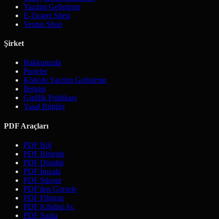
Yazılım Geliştirme
E-Ticaret Sitesi
Ventus Shop
Şirket
Hakkımızda
Projeler
Köln'de Yazılım Geliştirme
İletişim
Gizlilik Politikası
Yasal Bilgiler
PDF Araçları
PDF Böl
PDF Birleştir
PDF Döndür
PDF İmzala
PDF Sıkıştır
PDF'den Görsele
PDF Filigran
PDF Kilidini Aç
PDF Sırala