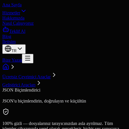
Ana Sayfa
Hizmetler
Hakkımızda
Nasıl Çalışıyoruz
Teklif Al
Blog
İletişim
TR
Bize Yazın
Ücretsiz Çevrimiçi Araçlar
Geliştirici Araçları
JSON Biçimlendirici
JSON'u biçimlendirin, doğrulayın ve küçültün
100% gizli — dosyalarınız tarayıcınızdan asla ayrılmaz. Tüm
işlemler cihazınızda yerel olarak gerçekleşir, hiçbir şey sunucuya