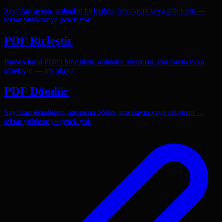
Sayfaları ayırın, ardından birleştirin, imzalayın veya şifreleyin —
tekrar yüklemeye gerek yok
PDF Birleştir
Birden fazla PDF'i birleştirin, ardından sıkıştırın, imzalayın veya
şifreleyin — tek akışta
PDF Döndür
Sayfaları döndürün, ardından bölün, imzalayın veya sıkıştırın —
tekrar yüklemeye gerek yok