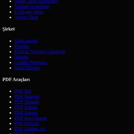
Yapay Zeka Hizmetleri
Yazılım Geliştirme
E-Ticaret Sitesi
Ventus Shop
Şirket
Hakkımızda
Projeler
Köln'de Yazılım Geliştirme
İletişim
Gizlilik Politikası
Yasal Bilgiler
PDF Araçları
PDF Böl
PDF Birleştir
PDF Döndür
PDF İmzala
PDF Sıkıştır
PDF'den Görsele
PDF Filigran
PDF Kilidini Aç