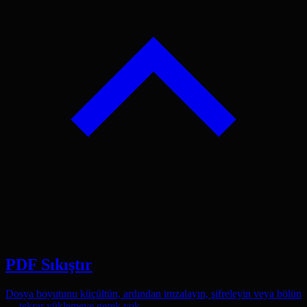
PDF Sıkıştır
Dosya boyutunu küçültün, ardından imzalayın, şifreleyin veya bölün
— tekrar yüklemeye gerek yok