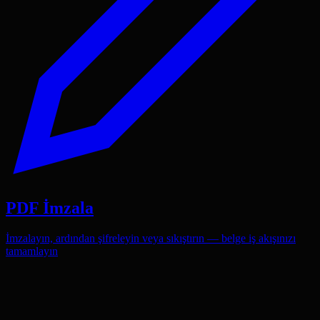
PDF İmzala
İmzalayın, ardından şifreleyin veya sıkıştırın — belge iş akışınızı
tamamlayın