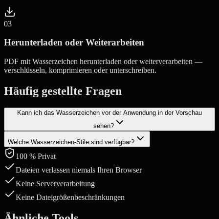
0
3
Herunterladen oder Weiterarbeiten
PDF mit Wasserzeichen herunterladen oder weiterverarbeiten —
verschlüsseln, komprimieren oder unterschreiben.
Häufig gestellte Fragen
Kann ich das Wasserzeichen vor der Anwendung in der Vorschau
sehen?
Welche Wasserzeichen-Stile sind verfügbar?
Ja. Sie sehen eine Live-Vorschau des Wasserzeichens auf Ihren
PDF-Seiten, während Sie die Einstellungen anpassen.
100 % Privat
Sie können Text, Schriftgröße, Farbe, Deckkraft und Position
(diagonal oder mittig) anpassen. Das Wasserzeichen wird auf allen
Dateien verlassen niemals Ihren Browser
Seiten angewendet.
Keine Serververarbeitung
Keine Dateigrößenbeschränkungen
Ähnliche Tools