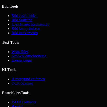
Bild-Tools
Bild zuschneiden
Bild skalieren
Kreisförmig zuschneiden
Bild komprimieren
Bild konvertieren
Text-Tools
Wortzähler
Groß-/Kleinschreibung
Lorem Ipsum
KI-Tools
Hintergrund entfernen
OCR-Scanner
Entwickler-Tools
JSON Formatter
Base64