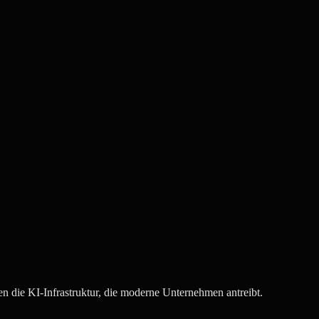
rte Wartungskosten. Wir denken an Jahr 3, nicht nur an Tag 1.
erne Fähigkeit aufzubauen, Ihr Produkt zu warten und weiterzuentwicke
en die KI-Infrastruktur, die moderne Unternehmen antreibt.