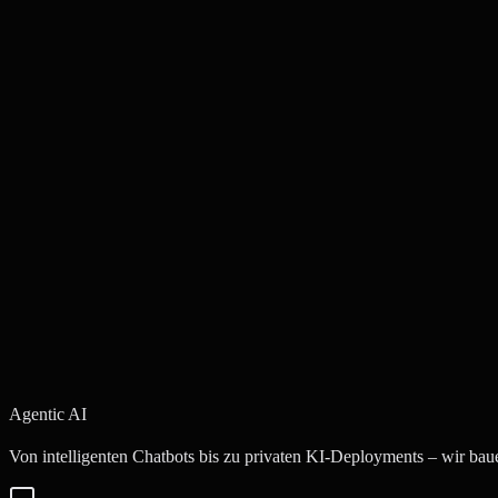
Niedrigere Langzeitkosten
Sauberer Code bedeutet weniger Bugs, einfachere Updates und reduzie
Wir stärken auch Ihr Team
Wir liefern nicht nur Software und verschwinden. Wir helfen, die int
Agentic AI
Angebot anfordern
Kontakt aufnehmen
Von intelligenten Chatbots bis zu privaten KI-Deployments – wir bau