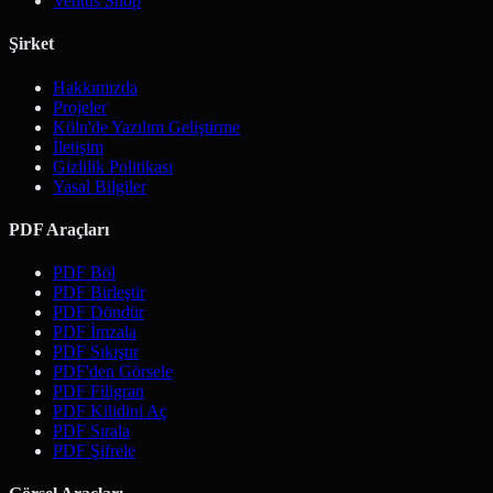
Ventus Shop
Şirket
Hakkımızda
Projeler
Köln'de Yazılım Geliştirme
İletişim
Gizlilik Politikası
Yasal Bilgiler
PDF Araçları
PDF Böl
PDF Birleştir
PDF Döndür
PDF İmzala
PDF Sıkıştır
PDF'den Görsele
PDF Filigran
PDF Kilidini Aç
PDF Sırala
PDF Şifrele