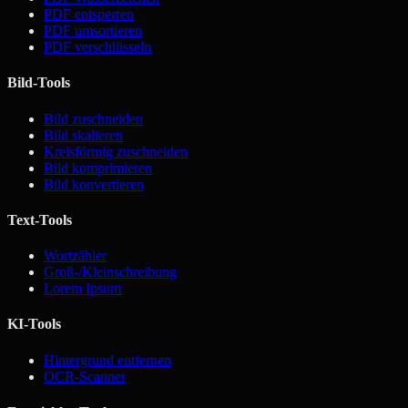
PDF entsperren
PDF umsortieren
PDF verschlüsseln
Bild-Tools
Bild zuschneiden
Bild skalieren
Kreisförmig zuschneiden
Bild komprimieren
Bild konvertieren
Text-Tools
Wortzähler
Groß-/Kleinschreibung
Lorem Ipsum
KI-Tools
Hintergrund entfernen
OCR-Scanner