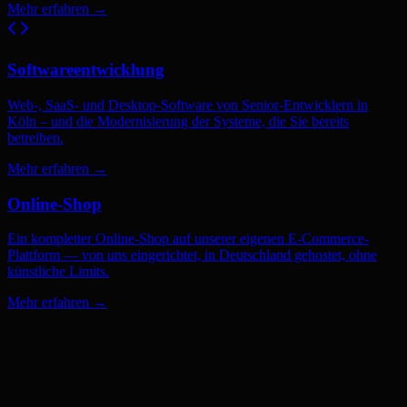
Mehr erfahren
→
Softwareentwicklung
Web-, SaaS- und Desktop-Software von Senior-Entwicklern in
Köln – und die Modernisierung der Systeme, die Sie bereits
betreiben.
Mehr erfahren
→
Online-Shop
Ein kompletter Online-Shop auf unserer eigenen E-Commerce-
Plattform — von uns eingerichtet, in Deutschland gehostet, ohne
künstliche Limits.
Mehr erfahren
→